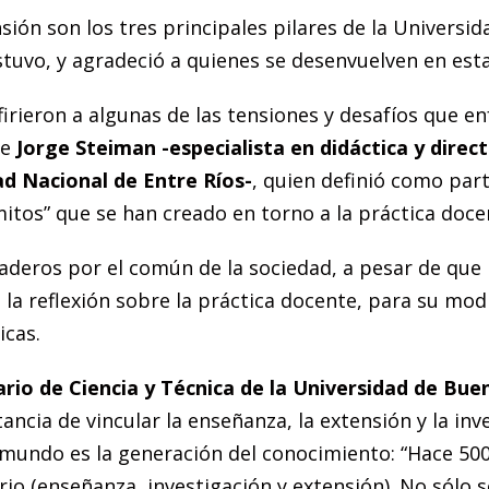
ensión son los tres principales pilares de la Universi
uvo, y agradeció a quienes se desenvuelven en esta
irieron a algunas de las tensiones y desafíos que en
ue
Jorge Steiman -especialista en didáctica y direct
ad Nacional de Entre Ríos-
, quien definió como part
itos” que se han creado en torno a la práctica docen
deros por el común de la sociedad, a pesar de que n
la reflexión sobre la práctica docente, para su mo
icas.
rio de Ciencia y Técnica de la Universidad de Buen
tancia de vincular la enseñanza, la extensión y la in
mundo es la generación del conocimiento: “Hace 500
ario (enseñanza, investigación y extensión). No sólo