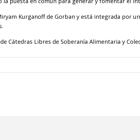
do la puesta en común para generar y fomentar el i
Miryam Kurganoff de Gorban y está integrada por un 
s.
de Cátedras Libres de Soberanía Alimentaria y Colect