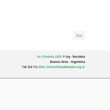
Next
Av. Córdoba 2429
1º Izq - Recoleta
Buenos Aires - Argentina
Tel: (54 11)
4966-2544
infoiies@aduba.org.ar