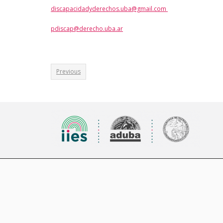
discapacidadyderechos.uba@gmail.com
pdiscap@derecho.uba.ar
Previous